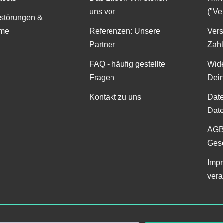
uns vor
("Ve
störungen &
me
Referenzen: Unsere
Ver
Partner
Zah
FAQ - häufig gestellte
Wide
Fragen
Dei
Kontakt zu uns
Date
Date
AGB
Gesc
Impr
vera