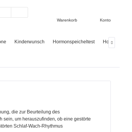
Warenkorb
Konto
one
Kinderwunsch
Hormonspeicheltest
Hormontest

ung, die zur Beurteilung des
h sein, um herauszufinden, ob eine gestörte
störten Schlaf-Wach-Rhythmus