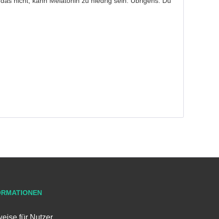
 das nicht, kann Melatonin zu niedrig sein. Übrigens: Du
ORMATIONEN
eise für Nutzer