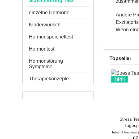
Schlafstörung Test
zusammen
einzelne Hormone
Andere Pro
Exzitatori
Kinderwunsch
Wenn eines
Hormonspeicheltest
Hormontest
Topseller
Hormonstörung
Symptome
Therapiekonzepte
TIPP!
Stress Tes
Tagespro
Inhalt
4 Analysen
67