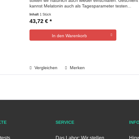
sollten wir natürlich auch wieder einschlafen. Geschieht
kannst Melatonin auch als Tagesparameter testen...
Inhalt
1 Stück
43,72 € *
In den
Warenkorb
Vergleichen
Merken
KTE
SERVICE
INF
tests
Das Labor: Wir stellen
Hinw