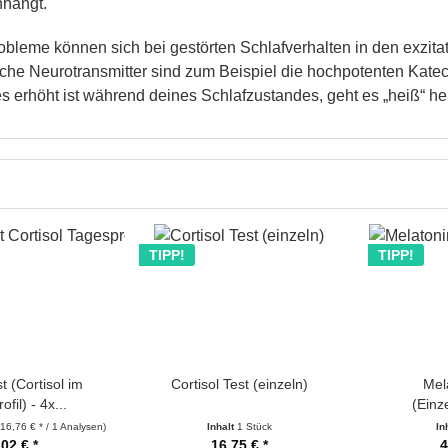
hängt.
bleme können sich bei gestörten Schlafverhalten in den exzita
sche Neurotransmitter sind zum Beispiel die hochpotenten Kate
 erhöht ist während deines Schlafzustandes, geht es „heiß“ her
TIPP!
TIPP!
t (Cortisol im
Cortisol Test (einzeln)
Mel
fil) - 4x...
(Einz
(16,76 € * / 1 Analysen)
Inhalt
1 Stück
In
,02 € *
16,75 € *
4