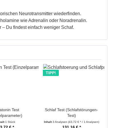
torischen Neurotransmitter wiederfinden.
cholamine wie Adrenalin oder Noradrenalin.
 – Du findest einfach weniger Schaf.
TIPP!
atonin Test
Schlaf Test (Schlafstörungen-
elparameter)
Test)
halt
1 Stück
Inhalt
3 Analysen
(43,72 € * / 1 Analysen)
3,72 € *
131,16 € *