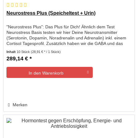
Neurostress Plus (Speicheltest + Urin)
"Neurostress Plus": Das Plus für Dich! Ähnlich dem Test
Neurostress Basis testen wir hier Deine Neurotransmitter
(Serotonin, Dopamin, Noradrenalin und Adrenalin) inkl. einem
Cortisol Tagesprofil. Zusätzlich haben wir die GABA und das
Glutamat als wichtige Parameter identifiziert: GABA und Glycin
Inhalt
10 Stück
(28,91 € * / 1 Stück)
als inhibierende ("dämpfende" oder relaxierende)
289,14 € *
Neurotransmitter bzw...
In den
Warenkorb
Merken