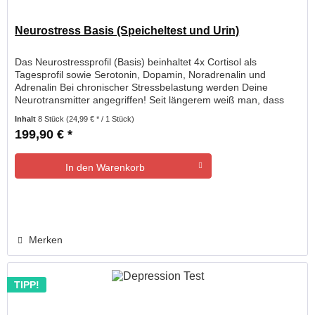
Neurostress Basis (Speicheltest und Urin)
Das Neurostressprofil (Basis) beinhaltet 4x Cortisol als
Tagesprofil sowie Serotonin, Dopamin, Noradrenalin und
Adrenalin Bei chronischer Stressbelastung werden Deine
Neurotransmitter angegriffen! Seit längerem weiß man, dass
chronischer Stress Deine Neurotransmitter im Körper, aber v.A.
Inhalt
8 Stück
(24,99 € * / 1 Stück)
im Gehirn richtig durcheinander bringt. Davon betroffen sind die
199,90 € *
Neurotransmitter...
In den
Warenkorb
Merken
TIPP!