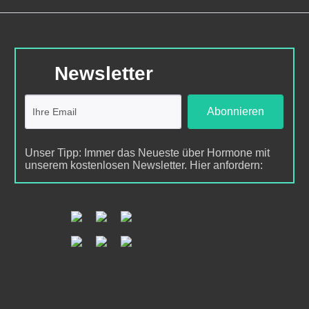
Newsletter
Abonnieren
Unser Tipp: Immer das Neueste über Hormone mit
unserem kostenlosen Newsletter. Hier anfordern: