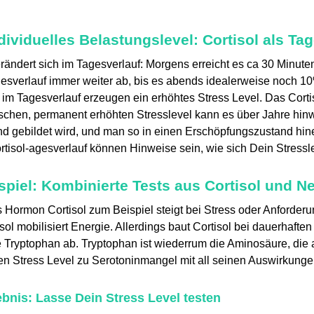
dividuelles Belastungslevel: Cortisol als Tag
erändert sich im Tagesverlauf: Morgens erreicht es ca 30 Min
agesverlauf immer weiter ab, bis es abends idealerweise noch
im Tagesverlauf erzeugen ein erhöhtes Stress Level. Das Cortis
schen, permanent erhöhten Stresslevel kann es über Jahre hin
d gebildet wird, und man so in einen Erschöpfungszustand hine
tisol-agesverlauf können Hinweise sein, wie sich Dein Stressle
spiel: Kombinierte Tests aus Cortisol und N
 Hormon Cortisol zum Beispiel steigt bei Stress oder Anforderu
sol mobilisiert Energie. Allerdings baut Cortisol bei dauerhaften
Tryptophan ab. Tryptophan ist wiederrum die Aminosäure, die al
en Stress Level zu Serotoninmangel mit all seinen Auswirkung
bnis: Lasse Dein Stress Level testen