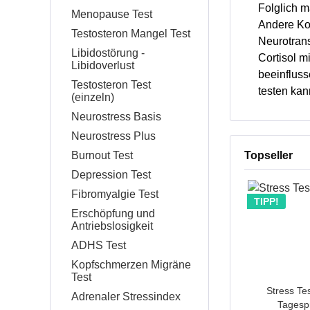
Folglich m
Menopause Test
Andere Kom
Testosteron Mangel Test
Neurotrans
Libidostörung -
Cortisol m
Libidoverlust
beeinfluss
Testosteron Test
testen kan
(einzeln)
Neurostress Basis
Neurostress Plus
Burnout Test
Topseller
Depression Test
Fibromyalgie Test
TIPP!
Erschöpfung und
Antriebslosigkeit
ADHS Test
Kopfschmerzen Migräne
Test
Stress Tes
Adrenaler Stressindex
Tagespro