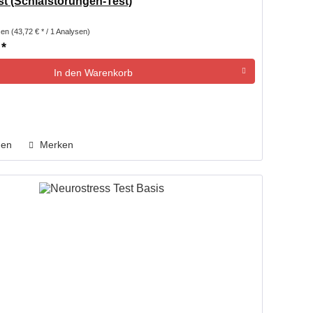
st (Schlafstörungen-Test)
sen
(43,72 € * / 1 Analysen)
 *
In den
Warenkorb
hen
Merken