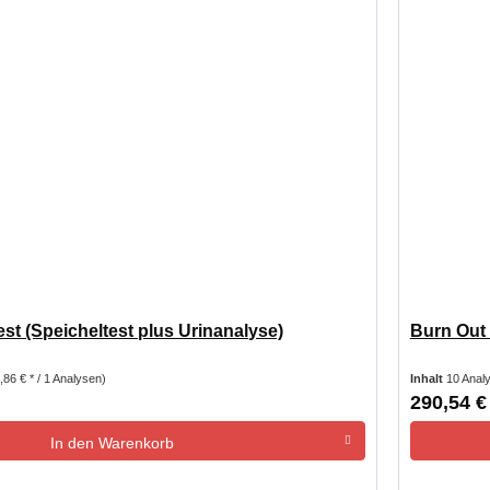
st (Speicheltest plus Urinanalyse)
Burn Out 
,86 € * / 1 Analysen)
Inhalt
10 Anal
290,54 €
In den
Warenkorb