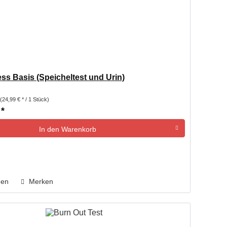
ss Basis (Speicheltest und Urin)
(24,99 € * / 1 Stück)
 *
In den
Warenkorb
hen
Merken