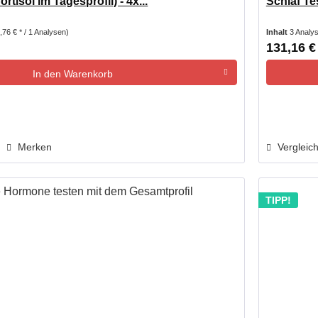
rtisol im Tagesprofil) - 4x...
Schlaf Te
,76 € * / 1 Analysen)
Inhalt
3 Analy
131,16 €
In den
Warenkorb
Merken
Vergleic
TIPP!