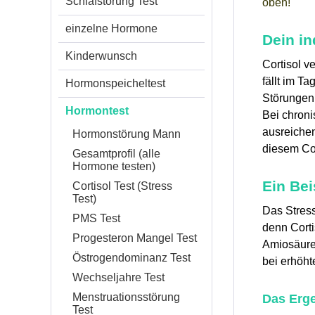
Schlafstörung Test
oben!
einzelne Hormone
Dein in
Kinderwunsch
Cortisol v
fällt im T
Hormonspeicheltest
Störungen 
Hormontest
Bei chroni
ausreichen
Hormonstörung Mann
diesem Cor
Gesamtprofil (alle
Hormone testen)
Ein Bei
Cortisol Test (Stress
Test)
Das Stress
PMS Test
denn Corti
Progesteron Mangel Test
Amiosäure 
Östrogendominanz Test
bei erhöht
Wechseljahre Test
Menstruationsstörung
Das Erge
Test