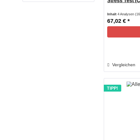
Stress Test (Co
Inhalt
4 Analysen
(16
67,02 € *
Vergleichen
TIPP!