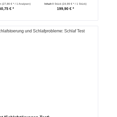
en
(27,86 € * / 1 Analysen)
Inhalt
8 Stück
(24,99 € * / 1 Stück)
Inhalt
10 Ana
50,75 € *
199,90 € *