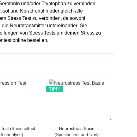
Serotonin und/oder Tryptophan zu verbinden.
isol und Noradrenalin oder gleich alle
nem Stress Test zu verbinden, da sowohl
h die Neurotransmitter untereinander: Sie
ellungen von Stress Tests um deinen Stress zu
ntest online bestellen.
TIPP!
TIPP!
Test (Speicheltest
Neurostress Basis
Burn Out
Urinanalyse)
(Speicheltest und Urin)
und