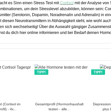
acht es Sinn einen Stress Test mit
Cortisol
mit der Analyse von 
binationen, um dein Stresslevel abzubilden, können sein: Cort
mitter (Serotonin, Dopamin, Noradrenalin und Adrenalin) in ei
it diesen Neurotransmittern in Abhängigkeit steht, wie wohl auc
en sich wechselseitig! Über die Auswahl gängiger Zusammenst
nst du dich hier online informieren und bei Bedarf deinen Hormo
TIPP!
TIPP!
t (Cortisol im
Gesamtprofil (Hormonhaushalt
Depression 
fil) - 4x...
testen - alle...
plus 