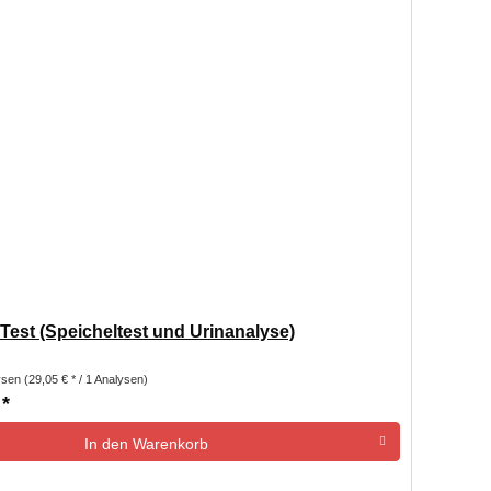
Test (Speicheltest und Urinanalyse)
ysen
(29,05 € * / 1 Analysen)
 *
In den
Warenkorb