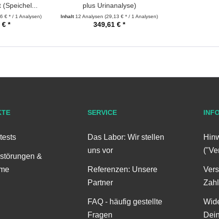
t (Speichel...
plus Urinanalyse)
6 € * / 1 Analysen)
Inhalt
12 Analysen
(29,13 € * / 1 Analysen)
 € *
349,61 € *
KTE
SERVICE
INF
tests
Das Labor: Wir stellen
Hinw
uns vor
("Ve
störungen &
me
Referenzen: Unsere
Ver
Partner
Zah
FAQ - häufig gestellte
Wide
Fragen
Dei