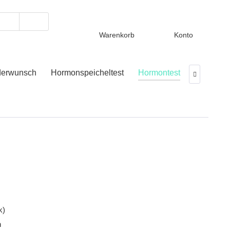
Warenkorb
Konto
derwunsch
Hormonspeicheltest
Hormontest
Hormons

k)
n