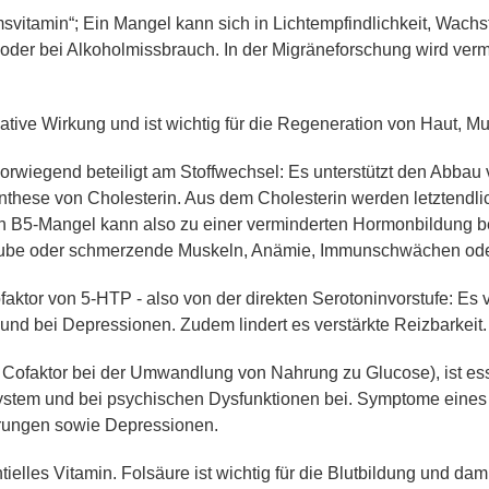
msvitamin“; Ein Mangel kann sich in Lichtempfindlichkeit, Wa
 oder bei Alkoholmissbrauch. In der Migräneforschung wird verm
idative Wirkung und ist wichtig für die Regeneration von Haut, 
orwiegend beteiligt am Stoffwechsel: Es unterstützt den Abbau
nthese von Cholesterin. Aus dem Cholesterin werden letztend
min B5-Mangel kann also zu einer verminderten Hormonbildung 
n, taube oder schmerzende Muskeln, Anämie, Immunschwächen o
ofaktor von 5-HTP - also von der direkten Serotoninvorstufe: Es
nd bei Depressionen. Zudem lindert es verstärkte Reizbarkeit.
s Cofaktor bei der Umwandlung von Nahrung zu Glucose), ist es
ystem und bei psychischen Dysfunktionen bei. Symptome eines B
törungen sowie Depressionen.
elles Vitamin. Folsäure ist wichtig für die Blutbildung und dam