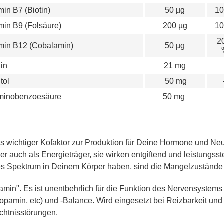
min B7 (Biotin)
50 µg
10
min B9 (Folsäure)
200 µg
10
2
min B12 (Cobalamin)
50 µg
in
21 mg
tol
50 mg
minobenzoesäure
50 mg
s wichtiger Kofaktor zur Produktion für Deine Hormone und Neur
r auch als Energieträger, sie wirken entgiftend und leistungsst
es Spektrum in Deinem Körper haben, sind die Mangelzustände e
min". Es ist unentbehrlich für die Funktion des Nervensystems 
pamin, etc) und -Balance. Wird eingesetzt bei Reizbarkeit und
chtnisstörungen.