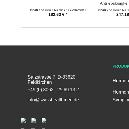
Antriebslosigkei
Inhalt
7 Analysen
(26,09 € * / 1 Analysen)
Inhalt
9 Analysen
(27,4
182,63 € *
247,18
PRODU
Salzstrasse 7, D-83620
Hormon
Feldkirchen
+49 (0) 8063 - 25 69 13 2
Hormon
info@swisshealthmed.de
Sympto