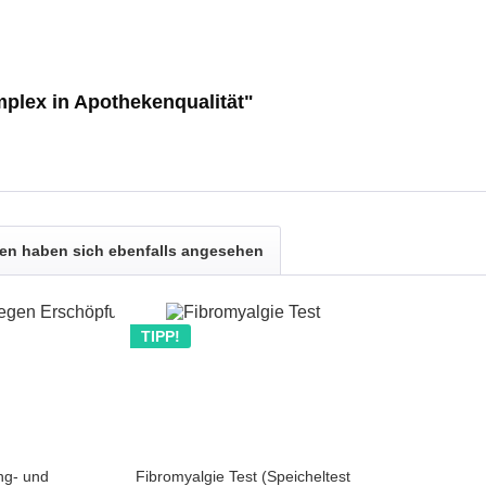
plex in Apothekenqualität"
n haben sich ebenfalls angesehen
TIPP!
ng- und
Fibromyalgie Test (Speicheltest