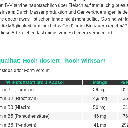
B-Vitamine hauptsächlich über Fleisch auf (natürlich gibt es 
insam: Durch Massenproduktion und Genveränderungen leiden di
e doctor away" ist schon lange nicht mehr gültig. So sind wir f
die Möglichkeit (und auch das Geld) beim Biobauern regelmäßig
iese Art zu leben fast immer zum Scheitern verurteilt ist.
alität: Hoch dosiert - hoch wirksam
stdosierter Form vereint:
Wirkstoffstoff pro 1 Kapsel
Menge
% 
min B1 (Thiamin)
39 mg
35
min B2 (Riboflavin)
4,9 mg
35
min B3 (Niacin)
50 mg
31
min B5 (Pantothensäure)
46 mg
76
min B6 (Pyridoxin)
41 mg
29