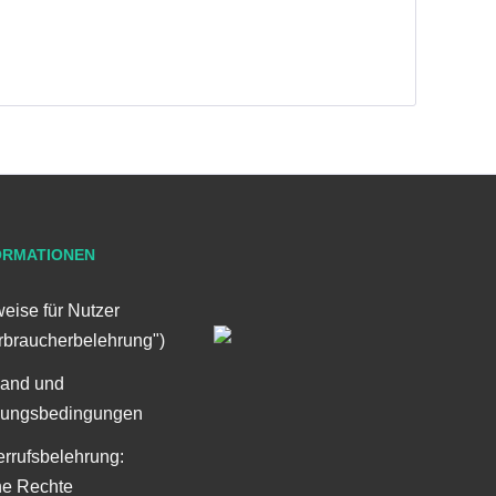
ORMATIONEN
eise für Nutzer
rbraucherbelehrung")
sand und
lungsbedingungen
rrufsbelehrung:
ne Rechte