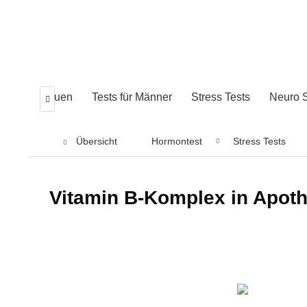
ests für Frauen
Tests für Männer
Stress Tests
Neuro S

Übersicht
Hormontest
Stress Tests
Vitamin B-Komplex in Apoth