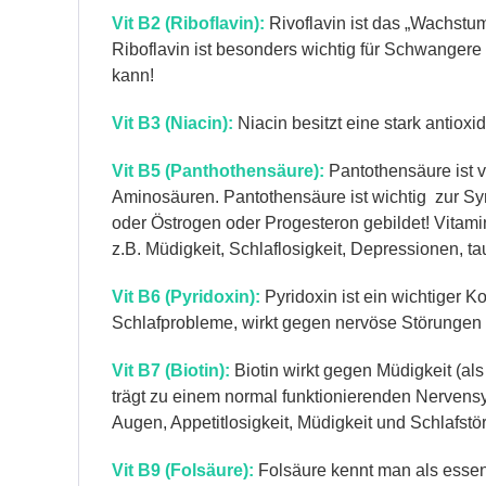
Vit B2 (Riboflavin):
Rivoflavin ist das „Wachstu
Riboflavin ist besonders wichtig für Schwangere
kann!
Vit B3 (Niacin):
Niacin besitzt eine stark antiox
Vit B5 (Panthothensäure):
Pantothensäure ist v
Aminosäuren. Pantothensäure ist wichtig zur Sy
oder Östrogen oder Progesteron gebildet! Vita
z.B. Müdigkeit, Schlaflosigkeit, Depressione
Vit B6 (Pyridoxin):
Pyridoxin ist ein wichtiger K
Schlafprobleme, wirkt gegen nervöse Störungen u
Vit B7 (Biotin):
Biotin wirkt gegen Müdigkeit (al
trägt zu einem normal funktionierenden Nervens
Augen, Appetitlosigkeit, Müdigkeit und Schlafs
Vit B9 (Folsäure):
Folsäure kennt man als essenti