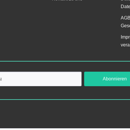
Date
AGB
Gesc
Impr
vera
Abonnieren