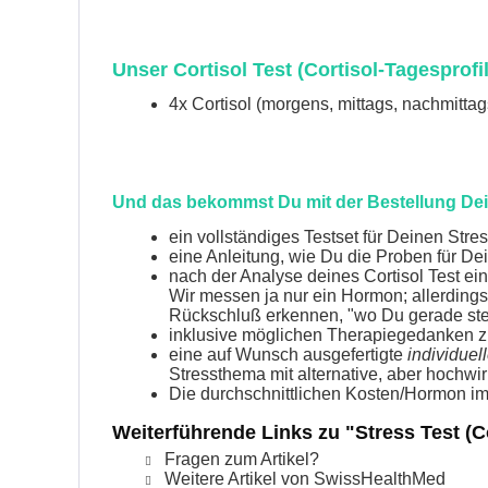
Unser Cortisol Test (Cortisol-Tagesprofil
4x Cortisol (morgens, mittags, nachmitta
Und das bekommst Du mit der Bestellung Dei
ein vollständiges Testset für Deinen Str
eine Anleitung, wie Du die Proben für Dei
nach der Analyse deines Cortisol Test ein
Wir messen ja nur ein Hormon; allerdi
Rückschluß erkennen, "wo Du gerade ste
inklusive möglichen Therapiegedanken z
eine auf Wunsch ausgefertigte
individuel
Stressthema mit alternative, aber hochwi
Die durchschnittlichen Kosten/Hormon im 
Weiterführende Links zu "Stress Test (Co
Fragen zum Artikel?
Weitere Artikel von SwissHealthMed