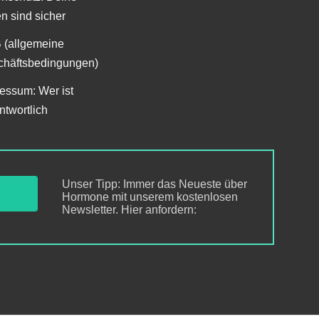
n sind sicher
 (allgemeine
häftsbedingungen)
essum: Wer ist
ntwortlich
Unser Tipp: Immer das Neueste über
Hormone mit unserem kostenlosen
Newsletter. Hier anfordern: