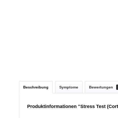
Beschreibung
Symptome
Bewertungen
Produktinformationen "Stress Test (Corti