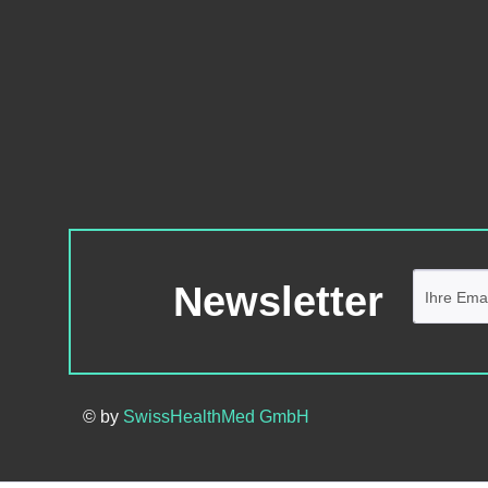
Newsletter
© by
SwissHealthMed GmbH