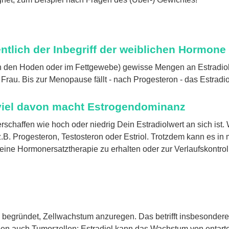
gentlich der Inbegriff der weiblichen Hormone
 den Hoden oder im Fettgewebe) gewisse Mengen an Estradiol (Ö
Frau. Bis zur Menopause fällt - nach Progesteron - das Estradio
uviel davon macht Estrogendominanz
schaffen wie hoch oder niedrig Dein Estradiolwert an sich ist. W
B. Progesteron, Testosteron oder Estriol. Trotzdem kann es in 
r eine Hormonersatztherapie zu erhalten oder zur Verlaufskontro
n begründet, Zellwachstum anzuregen. Das betrifft insbesondere
ben auch Tumorzellen: Estradiol kann das Wachstum von entart