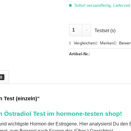
Sofort versandfertig, Lieferzei
Testset (s)
Vergleichen
Merken
Bewer
Artikel-Nr.:
0
 Test (einzeln)"
in Östradiol Test im hormone-testen shop!
 und wichtigste
Hormon
der Estrogene. Hier analysierst Du den 
ignet, zum Beispiel nach Fragen des (Über-) Gewichtes!