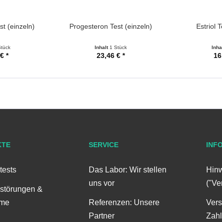
st (einzeln)
Progesteron Test (einzeln)
Estriol T
Stück
Inhalt
1 Stück
Inha
€ *
23,46 € *
16
KTE
SERVICE
INF
tests
Das Labor: Wir stellen
Hinw
uns vor
("Ve
störungen &
me
Referenzen: Unsere
Ver
Partner
Zah