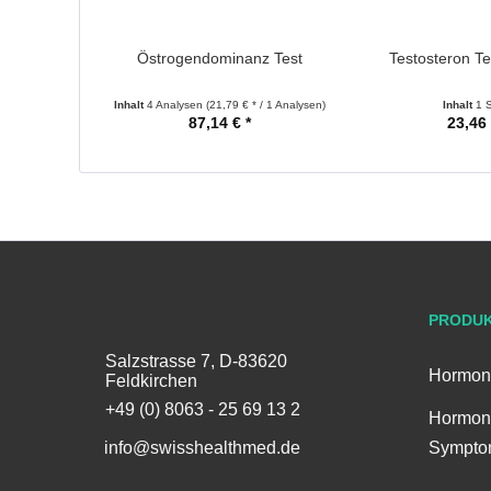
Östrogendominanz Test
Testosteron Te
Inhalt
4 Analysen
(21,79 € * / 1 Analysen)
Inhalt
1 
87,14 € *
23,46 
PRODU
Salzstrasse 7, D-83620
Hormon
Feldkirchen
+49 (0) 8063 - 25 69 13 2
Hormon
info@swisshealthmed.de
Sympto