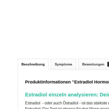
Beschreibung
Symptome
Bewertungen
Produktinformationen "Estradiol Hormon
Estradiol einzeln analysieren: De
Estradiol
- oder auch
Östradiol
- ist das stärkste
Estradiol: Der Test ist ebenso für den Mann gee