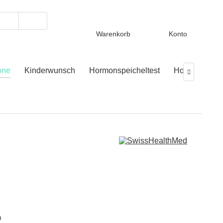
Warenkorb
Konto
one
Kinderwunsch
Hormonspeicheltest
Hormontest

n