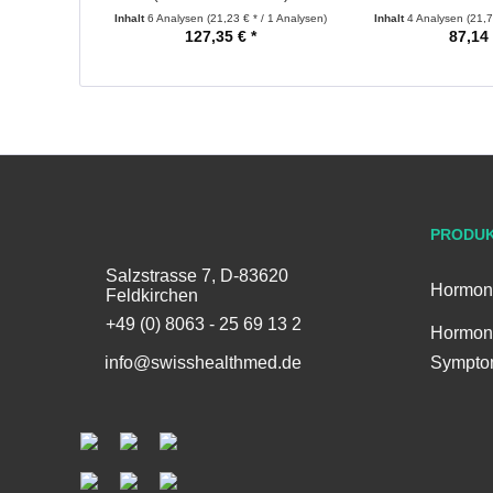
Inhalt
6 Analysen
(21,23 € * / 1 Analysen)
Inhalt
4 Analysen
(21,7
127,35 € *
87,14 
PRODU
Salzstrasse 7, D-83620
Hormon
Feldkirchen
+49 (0) 8063 - 25 69 13 2
Hormon
info@swisshealthmed.de
Sympto