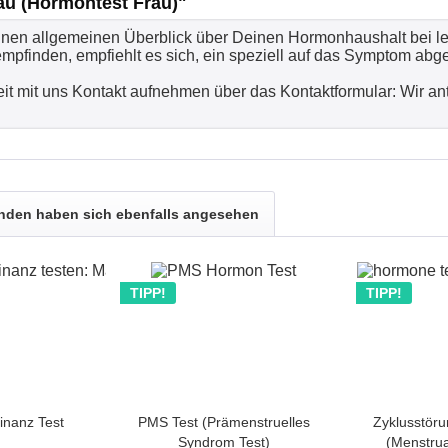
u (Hormontest Frau)"
inen allgemeinen Überblick über Deinen Hormonhaushalt bei le
mpfinden, empfiehlt es sich, ein speziell auf das Symptom abg
eit mit uns Kontakt aufnehmen über das Kontaktformular: Wir ant
nden haben sich ebenfalls angesehen
TIPP!
TIPP!
nanz Test
PMS Test (Prämenstruelles
Zyklusstör
Syndrom Test)
(Menstrua