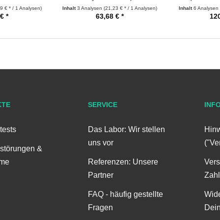
9 € * / 1 Analysen)
Inhalt
3 Analysen
(21,23 € * / 1 Analysen)
Inhalt
6 Analysen
€ *
63,68 € *
120
KTE
SERVICE
INF
tests
Das Labor: Wir stellen
Hinw
uns vor
("Ve
störungen &
me
Referenzen: Unsere
Ver
Partner
Zah
FAQ - häufig gestellte
Wide
Fragen
Dei