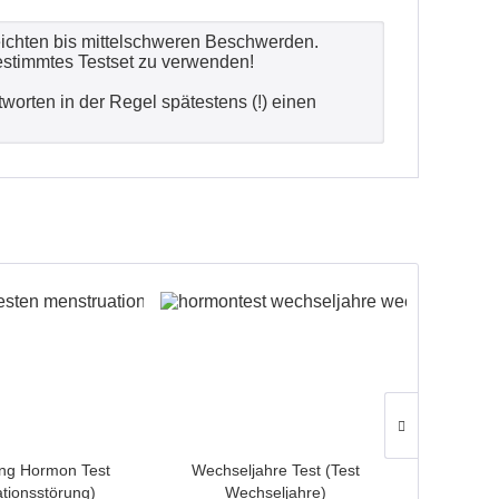
ichten bis mittelschweren Beschwerden.
estimmtes Testset zu verwenden!
worten in der Regel spätestens (!) einen
TIPP!
ung Hormon Test
Wechseljahre Test (Test
Gesamtpro
tionsstörung)
Wechseljahre)
t