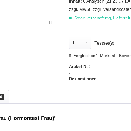
Inhalt:
6 Analysen (21,23 € / 1 
zzgl. MwSt.
zzgl. Versandkoste
Sofort versandfertig, Lieferzei
Testset(s)
Vergleichen
Merken
Bewer
Artikel-Nr.:
:
Deklarationen:
0
au (Hormontest Frau)"