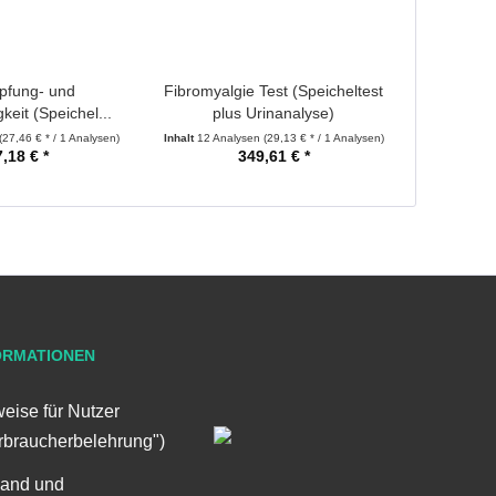
pfung- und
Fibromyalgie Test (Speicheltest
keit (Speichel...
plus Urinanalyse)
(27,46 € * / 1 Analysen)
Inhalt
12 Analysen
(29,13 € * / 1 Analysen)
,18 € *
349,61 € *
ORMATIONEN
eise für Nutzer
rbraucherbelehrung")
sand und