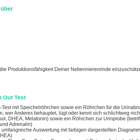
 über
d
die Produktionsfähigkeit Deiner Nebennierenrinde einzuschätz
n Out Test
ut-Test mit Speichelröhrchen sowie ein Röhrchen für die Urina
wer Anderes behauptet, lügt oder kennt sich schlichtweg nicht 
isol, DHEA, Melatonin) sowie ein Röhrchen zur Urinprobe (betri
und Adrenalin)
 umfangreiche Auswertung mit farbigen dargestellten Diagramme
s DHEA)