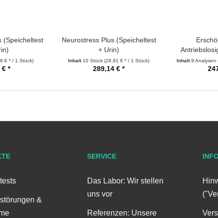
 (Speicheltest
Neurostress Plus (Speicheltest
Erschö
in)
+ Urin)
Antriebslosig
9 € * / 1 Stück)
Inhalt
10 Stück
(28,91 € * / 1 Stück)
Inhalt
9 Analysen
 € *
289,14 € *
247
KTE
SERVICE
INF
tests
Das Labor: Wir stellen
Hinw
uns vor
("Ve
störungen &
me
Referenzen: Unsere
Ver