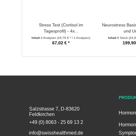
Stress Test (Cortisol im
Neurostress Basis
Tagesprofil) - 4x...
und Ur
Inhalt
4 Analysen
(16,76 € * / 1 Analysen)
Inhalt
8 Stück
(24,9
67,02 € *
199,90
PRODU
Salzstrasse 7, D-83620
Hormon
Feldkirchen
+49 (0) 8063 - 25 69 13 2
Hormon
info@swisshealthmed.de
Sympto