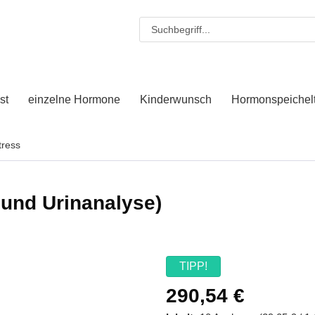
st
einzelne Hormone
Kinderwunsch
Hormonspeichelt
tress
 und Urinanalyse)
TIPP!
290,54 €