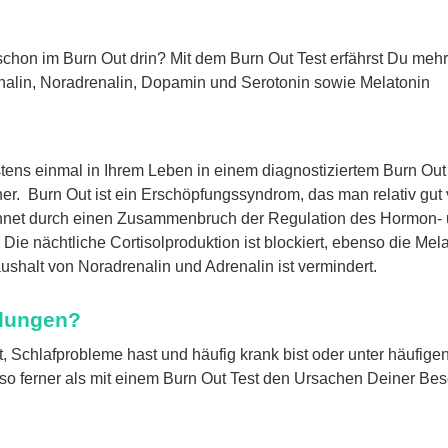
chon im Burn Out drin? Mit dem Burn Out Test erfährst Du me
nalin, Noradrenalin, Dopamin und Serotonin sowie Melatonin
ns einmal in Ihrem Leben in einem diagnostiziertem Burn Out S
änner. Burn Out ist ein Erschöpfungssyndrom, das man relativ 
hnet durch einen Zusammenbruch der Regulation des Hormon- u
 Die nächtliche Cortisolproduktion ist blockiert, ebenso die Mel
shalt von Noradrenalin und Adrenalin ist vermindert.
ndungen?
 Schlafprobleme hast und häufig krank bist oder unter häufigen
also ferner als mit einem Burn Out Test den Ursachen Deiner 