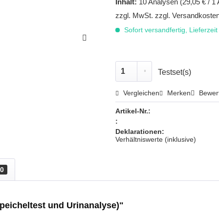
Inhalt:
10 Analysen (29,05 € / 1
zzgl. MwSt.
zzgl. Versandkoste
Sofort versandfertig, Lieferzei
Testset(s)
Vergleichen
Merken
Bewer
Artikel-Nr.:
:
Deklarationen:
Verhältniswerte (inklusive)
0
peicheltest und Urinanalyse)"